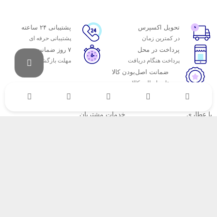
تحویل اکسپرس
پشتیبانی ۲۴ ساعته
در کمترین زمان
پشتیبانی حرفه ای
پرداخت در محل
۷ روز ضمانت
پرداخت هنگام دریافت
مهلت بازگشت وجه
ضمانت اصل‌بودن کالا
تایید اصالت کالا
با عطاری
خدمات مشتریان
اتاق خبر عطاری
پاسخ به پرسش‌های متداول
فروش در عطاری
رویه‌های بازگرداندن کالا
همکاری با سازمان‌ها
شرایط استفاده
فرصت‌های شغلی
حریم خصوصی
راهنمای خرید از عطاری
نحوه ثبت سفارش
رویه ارسال سفارش