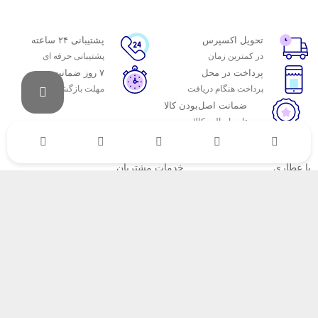
تحویل اکسپرس
پشتیبانی ۲۴ ساعته
در کمترین زمان
پشتیبانی حرفه ای
پرداخت در محل
۷ روز ضمانت
پرداخت هنگام دریافت
مهلت بازگشت وجه
ضمانت اصل‌بودن کالا
تایید اصالت کالا
با عطاری
خدمات مشتریان
اتاق خبر عطاری
پاسخ به پرسش‌های متداول
فروش در عطاری
رویه‌های بازگرداندن کالا
همکاری با سازمان‌ها
شرایط استفاده
فرصت‌های شغلی
حریم خصوصی
راهنمای خرید از عطاری
نحوه ثبت سفارش
رویه ارسال سفارش