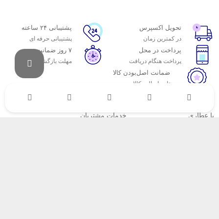
تحویل اکسپرس
پشتیبانی ۲۴ ساعته
در کمترین زمان
پشتیبانی حرفه ای
پرداخت در محل
۷ روز ضمانت
پرداخت هنگام دریافت
مهلت بازگشت وجه
ضمانت اصل‌بودن کالا
تایید اصالت کالا
با عطاری
خدمات مشتریان
اتاق خبر عطاری
پاسخ به پرسش‌های متداول
فروش در عطاری
رویه‌های بازگرداندن کالا
همکاری با سازمان‌ها
شرایط استفاده
فرصت‌های شغلی
حریم خصوصی
راهنمای خرید از عطاری
نحوه ثبت سفارش
رویه ارسال سفارش