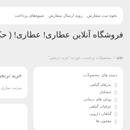
نحوه ثبت سفارش
رویه ارسال سفارش
شیوه‌های پرداخت
فروشگاه آنلاین عطاری! عطاری! ( حک
خانه
/
محصولات برچسب خورده “خرید ترنجین”
دسته های محصولات
خرید ترنجی
بذرهای گیاهی
مرتب سازی ب
خشکبار
روغن های درمانی
عرقیات گیاهی
گیاهان دارویی
معجون ها