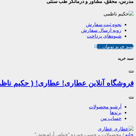
مدرس، محقق، مشاور و درمانگر طب سنتی
نحوه ثبت سفارش
رویه ارسال سفارش
شیوه‌های پرداخت
سبد خرید
تومان
۰
0
سبد خرید
فروشگاه آنلاین عطاری! عطاری! ( حکیم ناظم
آرشیو محصولات
برندها
حساب من
خانه
/
محصولات برچسب خورده “خواص آرام‌بخش”