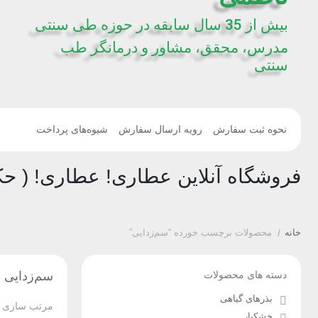
بیش از 35 سال سابقه در حوزه طی سنتی
مدرس، محقق، مشاور و درمانگر طب
سنتی
نحوه ثبت سفارش
رویه ارسال سفارش
شیوه‌های پرداخت
فروشگاه آنلاین عطاری! عطاری! ( حک
خانه
/
محصولات برچسب خورده “سم‌زدایی”
دسته های محصولات
سم‌زدایی
بذرهای گیاهی
مرتب سازی ب
خشکبار