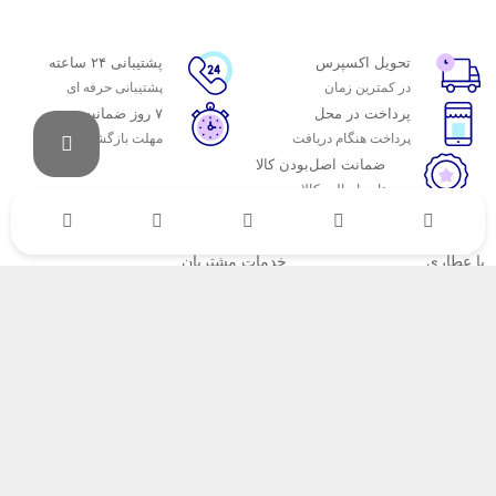
تحویل اکسپرس
پشتیبانی ۲۴ ساعته
در کمترین زمان
پشتیبانی حرفه ای
پرداخت در محل
۷ روز ضمانت
پرداخت هنگام دریافت
مهلت بازگشت وجه
ضمانت اصل‌بودن کالا
تایید اصالت کالا
با عطاری
خدمات مشتریان
اتاق خبر عطاری
پاسخ به پرسش‌های متداول
فروش در عطاری
رویه‌های بازگرداندن کالا
همکاری با سازمان‌ها
شرایط استفاده
فرصت‌های شغلی
حریم خصوصی
راهنمای خرید از عطاری
نحوه ثبت سفارش
رویه ارسال سفارش