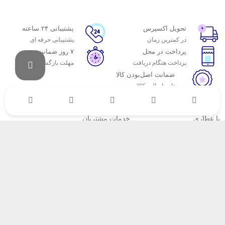
تحویل اکسپرس
پشتیبانی ۲۴ ساعته
در کمترین زمان
پشتیبانی حرفه ای
پرداخت در محل
۷ روز ضمانت
پرداخت هنگام دریافت
مهلت بازگشت وجه
ضمانت اصل‌بودن کالا
تایید اصالت کالا
با عطاری
خدمات مشتریان
اتاق خبر عطاری
پاسخ به پرسش‌های متداول
فروش در عطاری
رویه‌های بازگرداندن کالا
همکاری با سازمان‌ها
شرایط استفاده
فرصت‌های شغلی
حریم خصوصی
راهنمای خرید از عطاری
نحوه ثبت سفارش
رویه ارسال سفارش