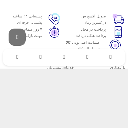
تحویل اکسپرس
پشتیبانی ۲۴ ساعته
در کمترین زمان
پشتیبانی حرفه ای
پرداخت در محل
۷ روز ضمانت
پرداخت هنگام دریافت
مهلت بازگشت وجه
ضمانت اصل‌بودن کالا
تایید اصالت کالا
با عطاری
خدمات مشتریان
اتاق خبر عطاری
پاسخ به پرسش‌های متداول
فروش در عطاری
رویه‌های بازگرداندن کالا
همکاری با سازمان‌ها
شرایط استفاده
فرصت‌های شغلی
حریم خصوصی
راهنمای خرید از عطاری
نحوه ثبت سفارش
رویه ارسال سفارش