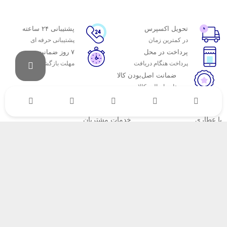
تحویل اکسپرس
پشتیبانی ۲۴ ساعته
در کمترین زمان
پشتیبانی حرفه ای
پرداخت در محل
۷ روز ضمانت
پرداخت هنگام دریافت
مهلت بازگشت وجه
ضمانت اصل‌بودن کالا
تایید اصالت کالا
با عطاری
خدمات مشتریان
اتاق خبر عطاری
پاسخ به پرسش‌های متداول
فروش در عطاری
رویه‌های بازگرداندن کالا
همکاری با سازمان‌ها
شرایط استفاده
فرصت‌های شغلی
حریم خصوصی
راهنمای خرید از عطاری
نحوه ثبت سفارش
رویه ارسال سفارش