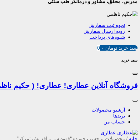
مدرس، محقق، مشاور و درمانگر طب سنتی
نحوه ثبت سفارش
رویه ارسال سفارش
شیوه‌های پرداخت
سبد خرید
تومان
۰
0
سبد خرید
فروشگاه آنلاین عطاری! عطاری! ( حکیم ناظم
آرشیو محصولات
برندها
حساب من
خانه
/
محصولات برچسب خورده “قهوه سر و افزایش تمرکز”