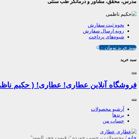
مدرس، محقق، مشاور و درمانگر طب سنتی
نحوه ثبت سفارش
رویه ارسال سفارش
شیوه‌های پرداخت
سبد خرید
تومان
۰
0
سبد خرید
فروشگاه آنلاین عطاری! عطاری! ( حکیم ناظم
آرشیو محصولات
برندها
حساب من
خانه
/
محصولات برچسب خورده “- قیمت حجر الیهود”