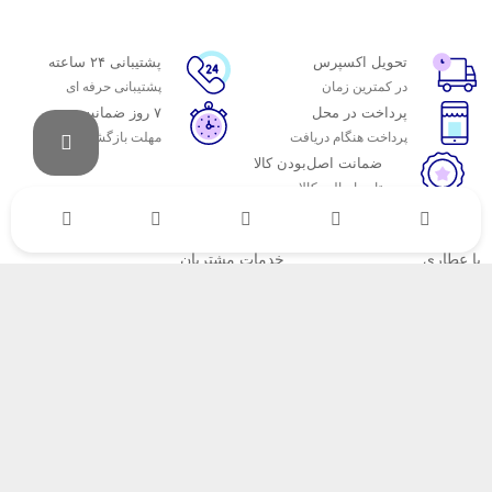
تحویل اکسپرس
پشتیبانی ۲۴ ساعته
در کمترین زمان
پشتیبانی حرفه ای
پرداخت در محل
۷ روز ضمانت
پرداخت هنگام دریافت
مهلت بازگشت وجه
ضمانت اصل‌بودن کالا
تایید اصالت کالا
با عطاری
خدمات مشتریان
اتاق خبر عطاری
پاسخ به پرسش‌های متداول
فروش در عطاری
رویه‌های بازگرداندن کالا
همکاری با سازمان‌ها
شرایط استفاده
فرصت‌های شغلی
حریم خصوصی
راهنمای خرید از عطاری
نحوه ثبت سفارش
رویه ارسال سفارش