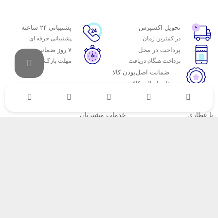
تحویل اکسپرس
پشتیبانی ۲۴ ساعته
در کمترین زمان
پشتیبانی حرفه ای
پرداخت در محل
۷ روز ضمانت
پرداخت هنگام دریافت
مهلت بازگشت وجه
ضمانت اصل‌بودن کالا
تایید اصالت کالا
با عطاری
خدمات مشتریان
اتاق خبر عطاری
پاسخ به پرسش‌های متداول
فروش در عطاری
رویه‌های بازگرداندن کالا
همکاری با سازمان‌ها
شرایط استفاده
فرصت‌های شغلی
حریم خصوصی
راهنمای خرید از عطاری
نحوه ثبت سفارش
رویه ارسال سفارش