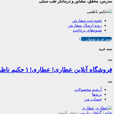
مدرس، محقق، مشاور و درمانگر طب سنتی
نحوه ثبت سفارش
رویه ارسال سفارش
شیوه‌های پرداخت
سبد خرید
تومان
۰
0
سبد خرید
فروشگاه آنلاین عطاری! عطاری! ( حکیم ناظم
آرشیو محصولات
برندها
حساب من
خانه
/
گیاهان دارویی
/
حجر الیهود