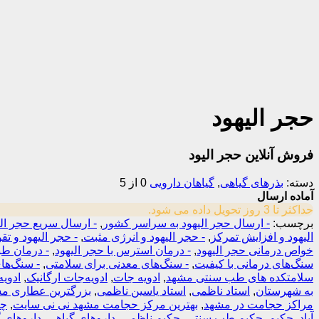
حجر الیهود
فروش آنلاین حجر الیود
دسته:
بذرهای گیاهی
,
گیاهان دارویی
0 از 5
آماده ارسال
حداکثر تا 3 روز تحویل داده می شود.
برچسب:
- ارسال حجر الیهود به سراسر کشور
,
- ارسال سریع حجر الی
الیهود و افزایش تمرکز
,
- حجر الیهود و انرژی مثبت
,
- حجر الیهود و ت
خواص درمانی حجر الیهود
,
- درمان استرس با حجر الیهود
,
- درمان طبی
سنگ‌های درمانی با کیفیت
,
- سنگ‌های معدنی برای سلامتی
,
- سنگ‌ها
سلامتکده های طب سنتی مشهد
,
ادویه جات
,
ادویه‌جات ارگانیک
,
ادویه
به شهرستان
,
استاد ناظمی
,
استاد یاسین ناظمی
,
بزرگترین عطاری م
مراکز حجامت در مشهد
,
بهترین مرکز حجامت مشهد نی نی سایت
,
چا
آباد
,
حکیم
,
حکیم طب سنتی
,
حکیم ناظمی
,
داروهای گیاهی
,
داروهای 