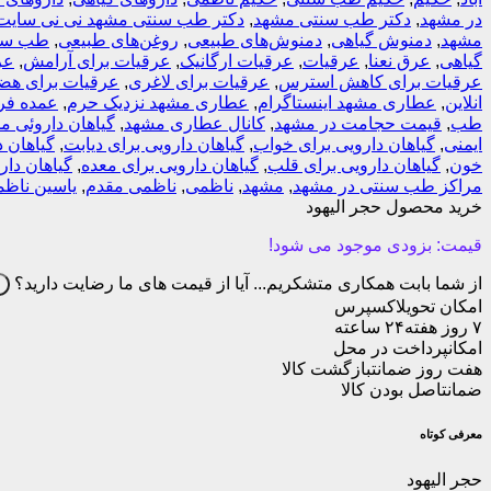
در مشهد
,
دکتر طب سنتی مشهد
,
دکتر طب سنتی مشهد نی نی سایت
مشهد
,
دمنوش گیاهی
,
دمنوش‌های طبیعی
,
روغن‌های طبیعی
,
طب سن
گیاهی
,
عرق نعنا
,
عرقیات
,
عرقیات ارگانیک
,
عرقیات برای آرامش
,
عر
عرقیات برای کاهش استرس
,
عرقیات برای لاغری
,
عرقیات برای هض
انلاین
,
عطاری مشهد اینستاگرام
,
عطاری مشهد نزدیک حرم
,
عمده فر
طب
,
قیمت حجامت در مشهد
,
کانال عطاری مشهد
,
گیاهان داروئی م
ایمنی
,
گیاهان دارویی برای خواب
,
گیاهان دارویی برای دیابت
,
گیاهان د
خون
,
گیاهان دارویی برای قلب
,
گیاهان دارویی برای معده
,
گیاهان دا
مراکز طب سنتی در مشهد
,
مشهد
,
ناظمی
,
ناظمی مقدم
,
یاسین ناظ
خرید محصول حجر الیهود
قیمت:
بزودی موجود می شود!
از شما بابت همکاری متشکریم...
آیا از قیمت های ما رضایت دارید؟
ب
امکان تحویل
اکسپرس
۷ روز هفته
۲۴ ساعته
امکان
پرداخت در محل
هفت روز ضمانت
بازگشت کالا
ضمانت
اصل بودن کالا
معرفی کوتاه
حجر الیهود