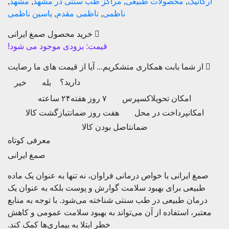
یک
,
محصولات طبیعی
,
مراکز طب سنتی در مشهد
,
مشهد
,
ناظمی
,
ناظمی مقدم
,
یاسین ناظمی
خرید محصول صمغ ایرانی
قیمت:
بزودی موجود می شود!
شما بابت همکاری متشکریم...
آیا از قیمت های ما رضایت
دارید؟
بله
خیر
امکان تحویل
اکسپرس
۷ روز هفته
۲۴ ساعته
ان
پرداخت در محل
هفت روز ضمانت
بازگشت کالا
ضمانت
اصل بودن کالا
معرفی کوتاه
صمغ ایرانی
ایرانی با خواص درمانی فراوان، نه تنها به عنوان یک ماده
عی برای بهبود سلامت گوارش و پوست بلکه به عنوان یک
ن طبیعی در طب سنتی شناخته می‌شود. با توجه به منابع
، استفاده از آن می‌تواند به بهبود سلامت عمومی و کاهش
خطر ابتلا به بیماری‌ها کمک کند.